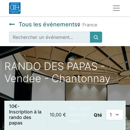
Tous les événements
France
RANDO DES PAPAS -
Vendée - Chantonnay
10€-
10€ - ticket
Inscription à la
10,00
€
rando des
Qté
rando des
papas
papas