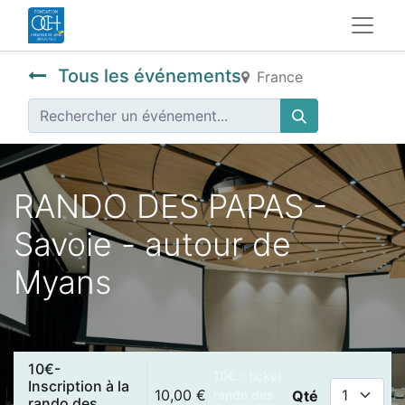
Tous les événements
France
RANDO DES PAPAS -
Savoie - autour de
Myans
10€-
10€ - ticket
Inscription à la
10,00
€
rando des
Qté
rando des