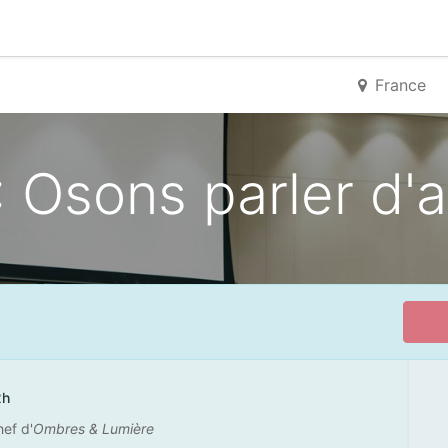
France
 Osons parler d'
2h
ef d'
Ombres & Lumière